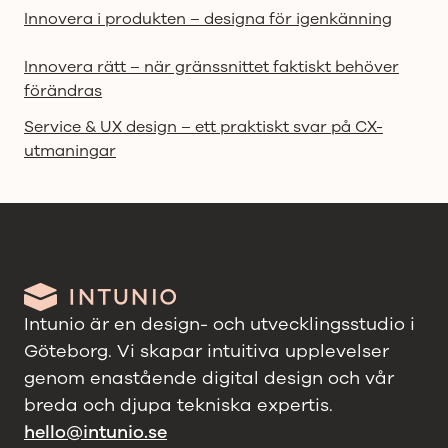
Innovera i produkten – designa för igenkänning
Innovera rätt – när gränssnittet faktiskt behöver
förändras
Service & UX design – ett praktiskt svar på CX-
utmaningar
Intunio är en design- och utvecklingsstudio i
Göteborg. Vi skapar intuitiva upplevelser
genom enastående digital design och vår
breda och djupa tekniska expertis.
hello@intunio.se