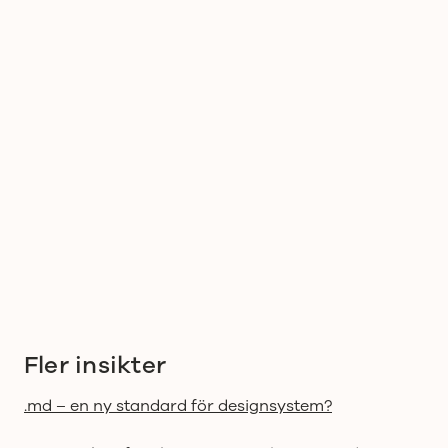
När innovation känns självklar
Fler insikter
.md – en ny standard för designsystem?