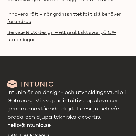
Innovera rätt – när gränssnittet faktiskt behöver
förändras
Service & UX design – ett praktiskt svar på CX-
utmaningar
Intunio är en design- och utvecklingsstudio i
Göteborg. Vi skapar intuitiva upplevelser
genom enastående digital design och vår
breda och djupa tekniska expertis.
hello@intunio.se
+46 706 518 539